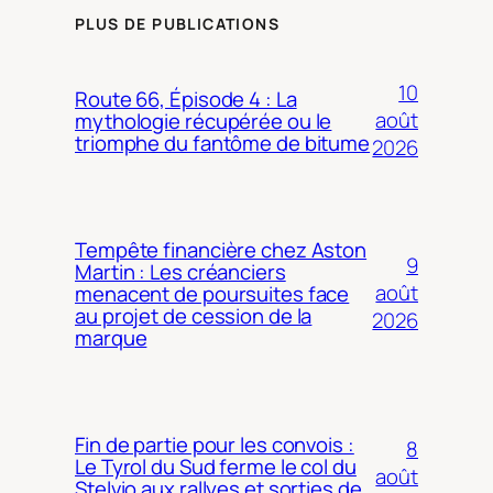
PLUS DE PUBLICATIONS
10
Route 66, Épisode 4 : La
août
mythologie récupérée ou le
triomphe du fantôme de bitume
2026
Tempête financière chez Aston
9
Martin : Les créanciers
août
menacent de poursuites face
au projet de cession de la
2026
marque
Fin de partie pour les convois :
8
Le Tyrol du Sud ferme le col du
août
Stelvio aux rallyes et sorties de