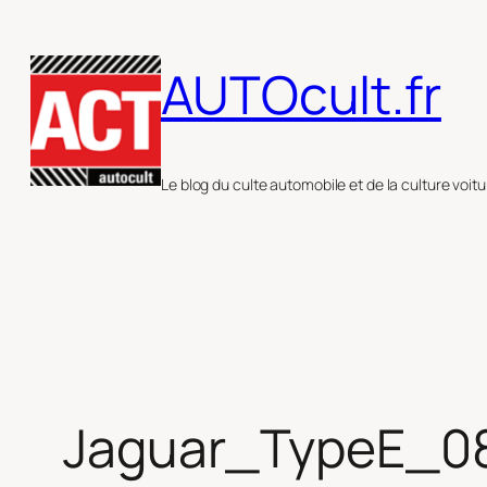
Aller
au
AUTOcult.fr
contenu
Le blog du culte automobile et de la culture voitu
Jaguar_TypeE_0