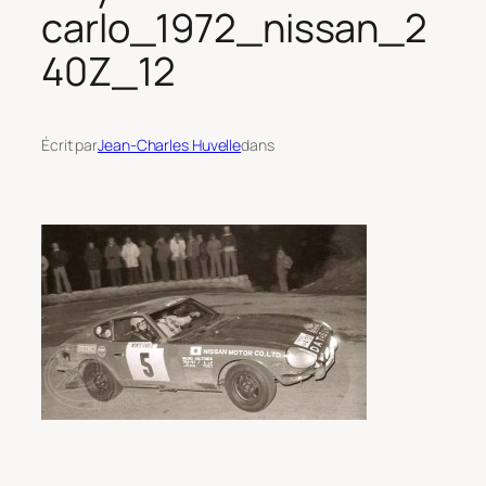
carlo_1972_nissan_2
40Z_12
Écrit par
Jean-Charles Huvelle
dans