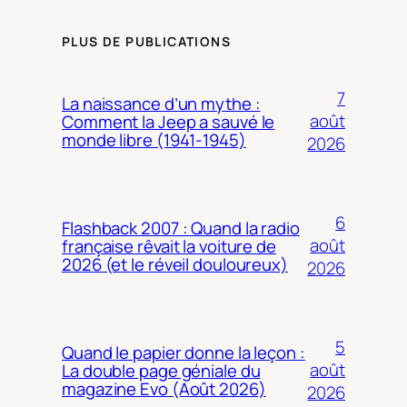
PLUS DE PUBLICATIONS
7
La naissance d’un mythe :
août
Comment la Jeep a sauvé le
monde libre (1941-1945)
2026
6
Flashback 2007 : Quand la radio
août
française rêvait la voiture de
2026 (et le réveil douloureux)
2026
5
Quand le papier donne la leçon :
août
La double page géniale du
magazine Evo (Août 2026)
2026