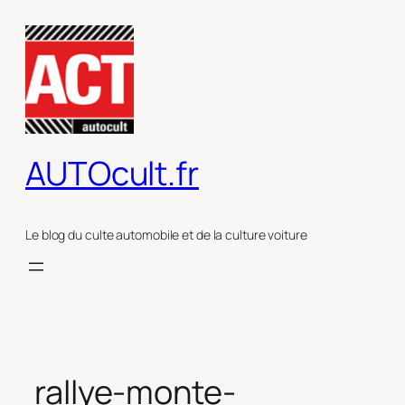
Aller
au
contenu
AUTOcult.fr
Le blog du culte automobile et de la culture voiture
rallye-monte-