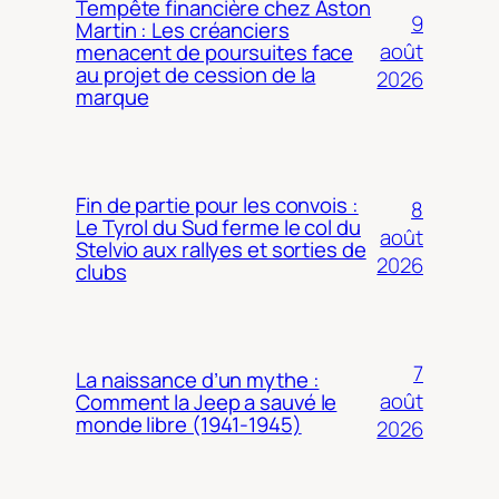
Tempête financière chez Aston
9
Martin : Les créanciers
août
menacent de poursuites face
au projet de cession de la
2026
marque
Fin de partie pour les convois :
8
Le Tyrol du Sud ferme le col du
août
Stelvio aux rallyes et sorties de
2026
clubs
7
La naissance d’un mythe :
août
Comment la Jeep a sauvé le
monde libre (1941-1945)
2026