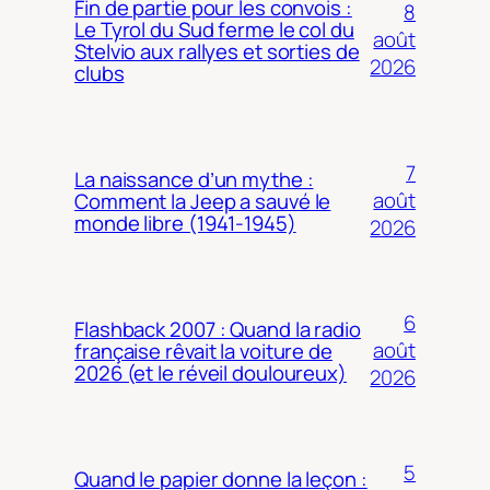
Fin de partie pour les convois :
8
Le Tyrol du Sud ferme le col du
août
Stelvio aux rallyes et sorties de
2026
clubs
7
La naissance d’un mythe :
août
Comment la Jeep a sauvé le
monde libre (1941-1945)
2026
6
Flashback 2007 : Quand la radio
août
française rêvait la voiture de
2026 (et le réveil douloureux)
2026
5
Quand le papier donne la leçon :