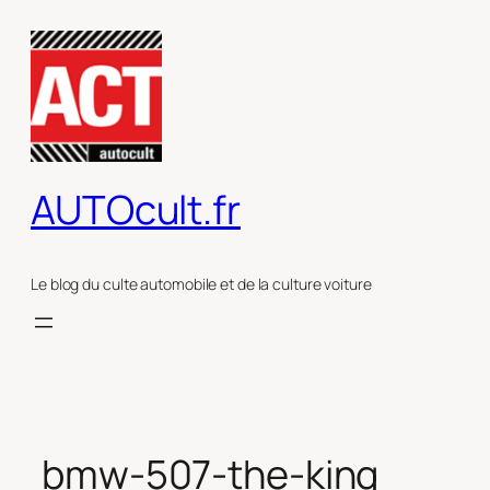
Aller
au
contenu
AUTOcult.fr
Le blog du culte automobile et de la culture voiture
bmw-507-the-king