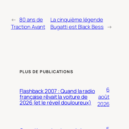
←
80 ans de
La cinquième légende
Traction Avant
Bugatti est Black Bess
→
PLUS DE PUBLICATIONS
6
Flashback 2007 : Quand la radio
août
française rêvait la voiture de
2026 (et le réveil douloureux)
2026
5