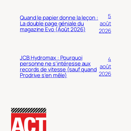
5
Quand le papier donne la leçon :
août
La double page géniale du
magazine Evo (Août 2026)
2026
JCB Hydromax : Pourquoi
4
personne ne s’intéresse aux
août
records de vitesse (sauf quand
2026
Prodrive s’en mêle)