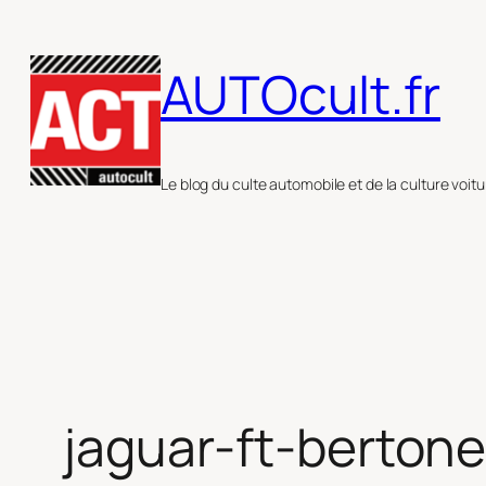
Aller
au
AUTOcult.fr
contenu
Le blog du culte automobile et de la culture voitu
jaguar-ft-berton