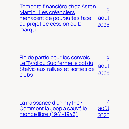
Tempête financière chez Aston
9
Martin : Les créanciers
août
menacent de poursuites face
au projet de cession de la
2026
marque
Fin de partie pour les convois :
8
Le Tyrol du Sud ferme le col du
août
Stelvio aux rallyes et sorties de
2026
clubs
7
La naissance d’un mythe :
août
Comment la Jeep a sauvé le
monde libre (1941-1945)
2026