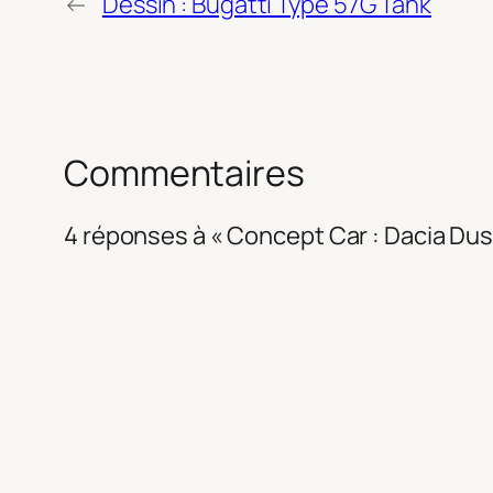
←
Dessin : Bugatti Type 57G Tank
Commentaires
4 réponses à « Concept Car : Dacia Dus