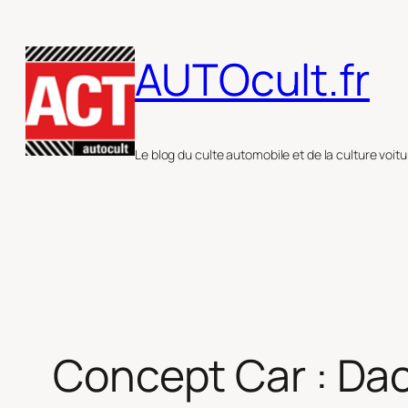
Aller
au
AUTOcult.fr
contenu
Le blog du culte automobile et de la culture voitu
Concept Car : Dac