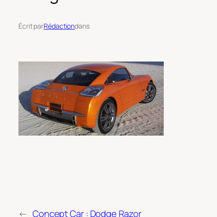
Écrit par
Rédaction
dans
←
Concept Car : Dodge Razor