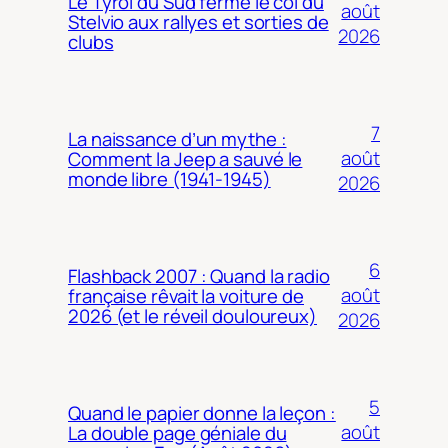
Le Tyrol du Sud ferme le col du
août
Stelvio aux rallyes et sorties de
2026
clubs
7
La naissance d’un mythe :
août
Comment la Jeep a sauvé le
monde libre (1941-1945)
2026
6
Flashback 2007 : Quand la radio
août
française rêvait la voiture de
2026 (et le réveil douloureux)
2026
5
Quand le papier donne la leçon :
août
La double page géniale du