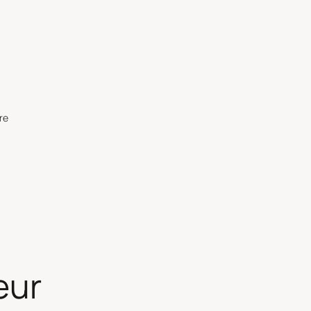
re
eur