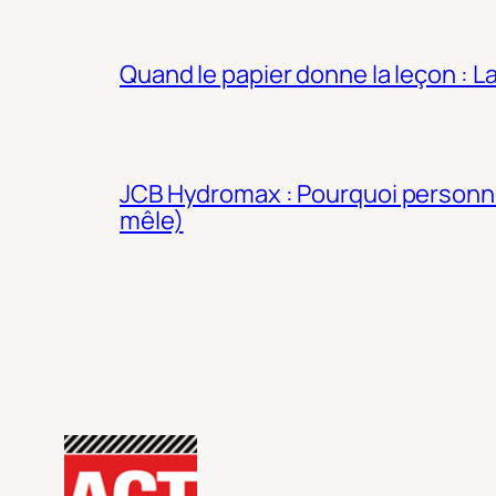
Quand le papier donne la leçon : 
JCB Hydromax : Pourquoi personne 
mêle)