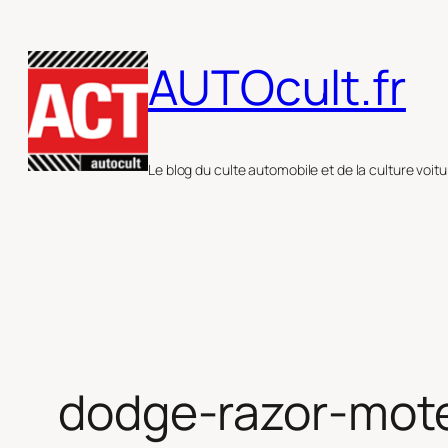
Aller
au
AUTOcult.fr
contenu
Le blog du culte automobile et de la culture voitu
dodge-razor-mot