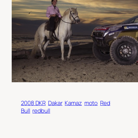
2008 DKR
Dakar
Kamaz
moto
Red
Bull
redbull