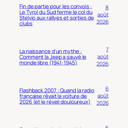
Fin de partie pour les convois :
8
Le Tyrol du Sud ferme le col du
août
Stelvio aux rallyes et sorties de
2026
clubs
7
La naissance d’un mythe :
août
Comment la Jeep a sauvé le
monde libre (1941-1945)
2026
6
Flashback 2007 : Quand la radio
août
française rêvait la voiture de
2026 (et le réveil douloureux)
2026
5