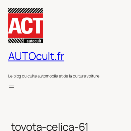
Aller
au
contenu
AUTOcult.fr
Le blog du culte automobile et de la culture voiture
toyota-celica-61