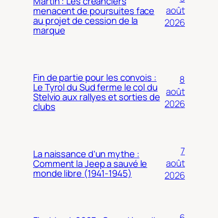
Martin : Les créanciers
août
menacent de poursuites face
au projet de cession de la
2026
marque
Fin de partie pour les convois :
8
Le Tyrol du Sud ferme le col du
août
Stelvio aux rallyes et sorties de
2026
clubs
7
La naissance d’un mythe :
août
Comment la Jeep a sauvé le
monde libre (1941-1945)
2026
6