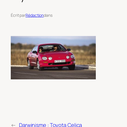
Écrit par
Rédaction
dans
←
Darwinisme : Toyota Celica