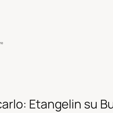
re
rlo: Etangelin su Bu