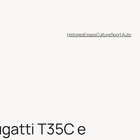
Histoires
Essais
Culture
Sport Auto
gatti T35C e