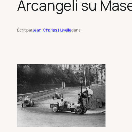
Arcangeli su Mase
Écrit par
Jean-Charles Huvelle
dans