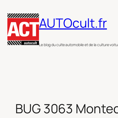
Aller
au
AUTOcult.fr
contenu
Le blog du culte automobile et de la culture voitu
BUG 3063 Monteca