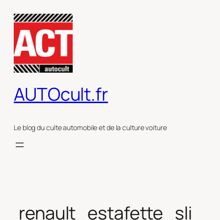
Aller
au
contenu
AUTOcult.fr
Le blog du culte automobile et de la culture voiture
renault_estafette_sli