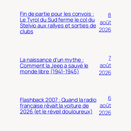
Fin de partie pour les convois :
8
Le Tyrol du Sud ferme le col du
août
Stelvio aux rallyes et sorties de
2026
clubs
7
La naissance d’un mythe :
août
Comment la Jeep a sauvé le
monde libre (1941-1945)
2026
6
Flashback 2007 : Quand la radio
août
française rêvait la voiture de
2026 (et le réveil douloureux)
2026