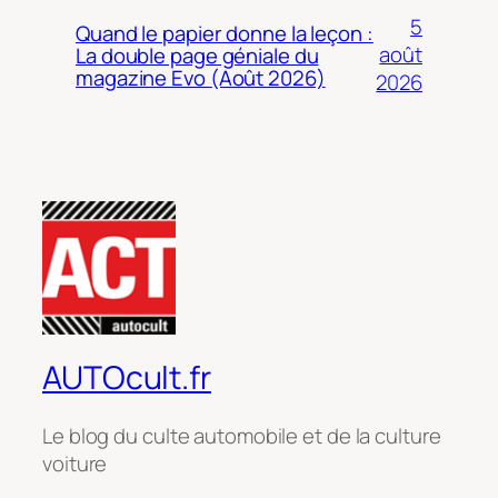
5
Quand le papier donne la leçon :
août
La double page géniale du
magazine Evo (Août 2026)
2026
AUTOcult.fr
Le blog du culte automobile et de la culture
voiture