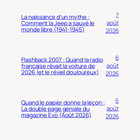
7
La naissance d’un mythe :
août
Comment la Jeep a sauvé le
monde libre (1941-1945)
2026
6
Flashback 2007 : Quand la radio
août
française rêvait la voiture de
2026 (et le réveil douloureux)
2026
5
Quand le papier donne la leçon :
août
La double page géniale du
magazine Evo (Août 2026)
2026