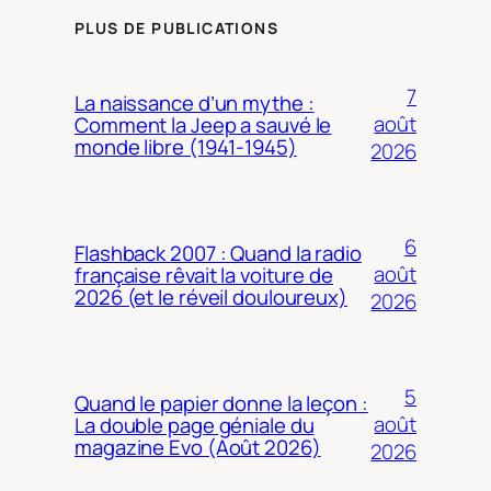
PLUS DE PUBLICATIONS
7
La naissance d’un mythe :
août
Comment la Jeep a sauvé le
monde libre (1941-1945)
2026
6
Flashback 2007 : Quand la radio
août
française rêvait la voiture de
2026 (et le réveil douloureux)
2026
5
Quand le papier donne la leçon :
août
La double page géniale du
magazine Evo (Août 2026)
2026