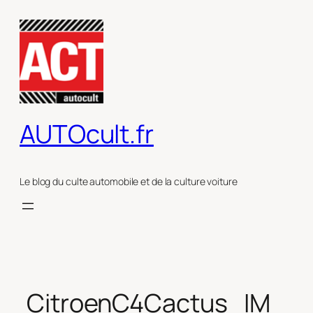
Aller
au
contenu
AUTOcult.fr
Le blog du culte automobile et de la culture voiture
CitroenC4Cactus_IM