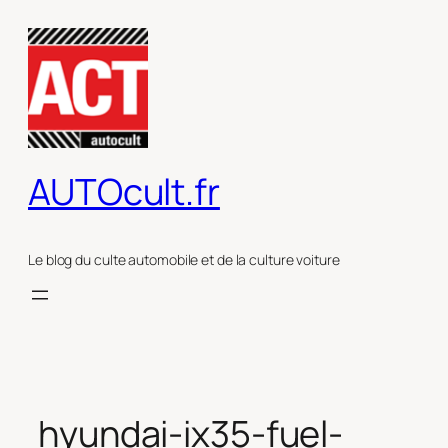
Aller
au
contenu
AUTOcult.fr
Le blog du culte automobile et de la culture voiture
hyundai-ix35-fuel-