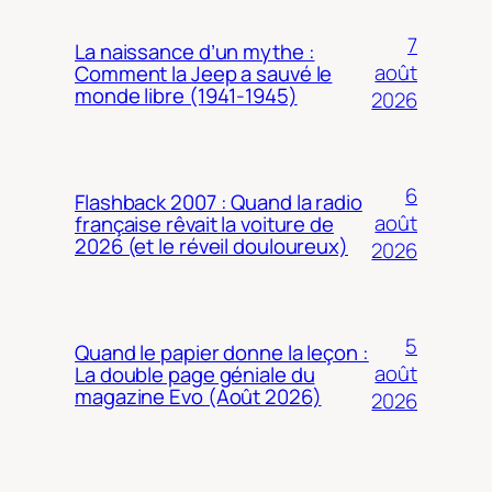
7
La naissance d’un mythe :
août
Comment la Jeep a sauvé le
monde libre (1941-1945)
2026
6
Flashback 2007 : Quand la radio
août
française rêvait la voiture de
2026 (et le réveil douloureux)
2026
5
Quand le papier donne la leçon :
août
La double page géniale du
magazine Evo (Août 2026)
2026