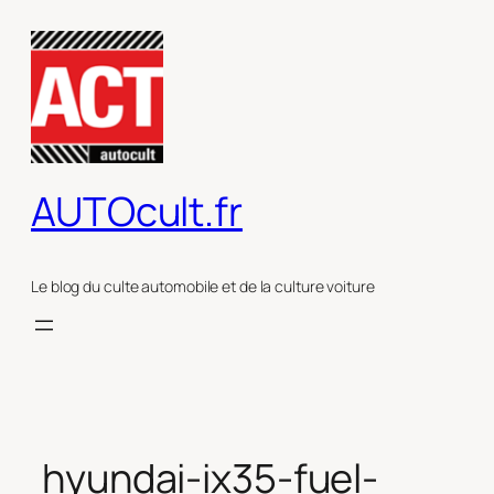
Aller
au
contenu
AUTOcult.fr
Le blog du culte automobile et de la culture voiture
hyundai-ix35-fuel-