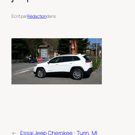
Écrit par
Rédaction
dans
←
Essai Jeep Cherokee : Turin, MI