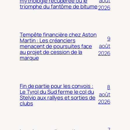
août
mythologie récupérée ou le
triomphe du fantôme de bitume
2026
Tempête financière chez Aston
9
Martin : Les créanciers
août
menacent de poursuites face
au projet de cession de la
2026
marque
Fin de partie pour les convois :
8
Le Tyrol du Sud ferme le col du
août
Stelvio aux rallyes et sorties de
2026
clubs
7