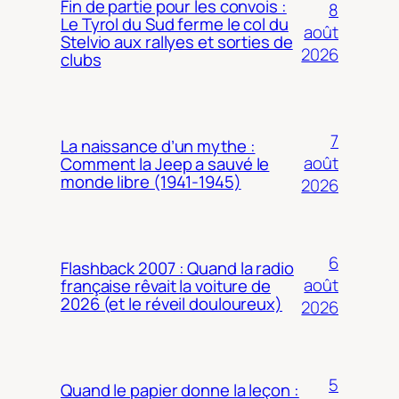
Fin de partie pour les convois :
8
Le Tyrol du Sud ferme le col du
août
Stelvio aux rallyes et sorties de
2026
clubs
7
La naissance d’un mythe :
août
Comment la Jeep a sauvé le
monde libre (1941-1945)
2026
6
Flashback 2007 : Quand la radio
août
française rêvait la voiture de
2026 (et le réveil douloureux)
2026
5
Quand le papier donne la leçon :