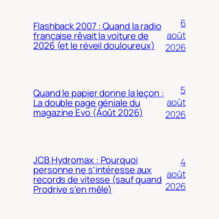
6
Flashback 2007 : Quand la radio
août
française rêvait la voiture de
2026 (et le réveil douloureux)
2026
5
Quand le papier donne la leçon :
août
La double page géniale du
magazine Evo (Août 2026)
2026
JCB Hydromax : Pourquoi
4
personne ne s’intéresse aux
août
records de vitesse (sauf quand
2026
Prodrive s’en mêle)