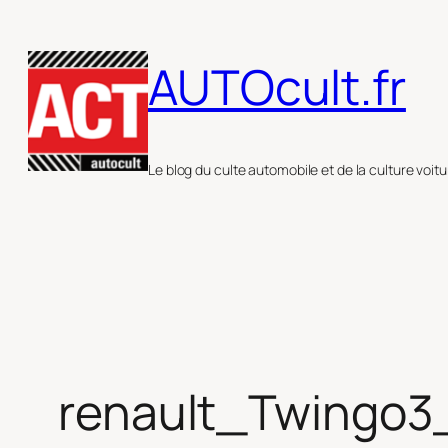
Aller
au
AUTOcult.fr
contenu
Le blog du culte automobile et de la culture voitu
renault_Twingo3