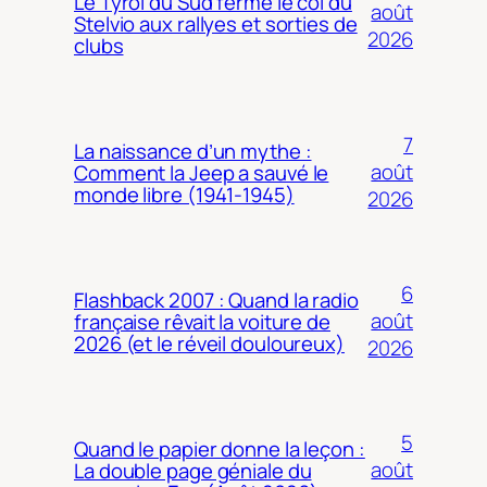
Le Tyrol du Sud ferme le col du
août
Stelvio aux rallyes et sorties de
2026
clubs
7
La naissance d’un mythe :
août
Comment la Jeep a sauvé le
monde libre (1941-1945)
2026
6
Flashback 2007 : Quand la radio
août
française rêvait la voiture de
2026 (et le réveil douloureux)
2026
5
Quand le papier donne la leçon :
août
La double page géniale du