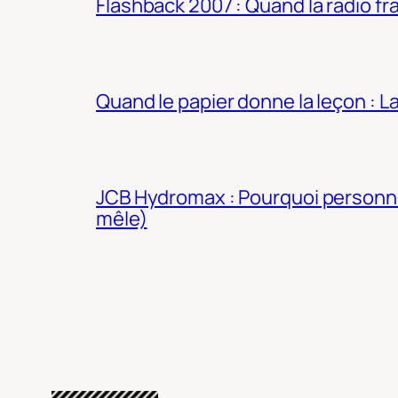
Flashback 2007 : Quand la radio fra
Quand le papier donne la leçon : 
JCB Hydromax : Pourquoi personne 
mêle)