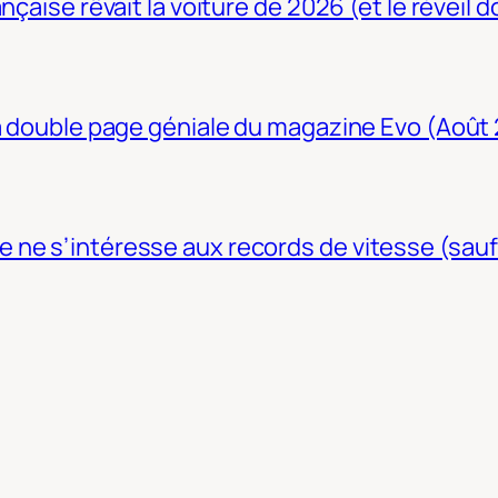
nçaise rêvait la voiture de 2026 (et le réveil 
La double page géniale du magazine Evo (Août
ne s’intéresse aux records de vitesse (sauf