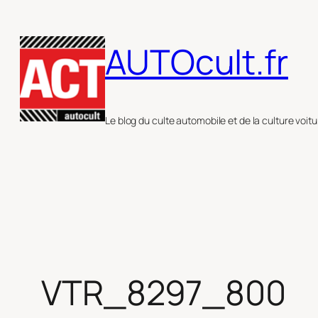
Aller
au
AUTOcult.fr
contenu
Le blog du culte automobile et de la culture voitu
VTR_8297_800