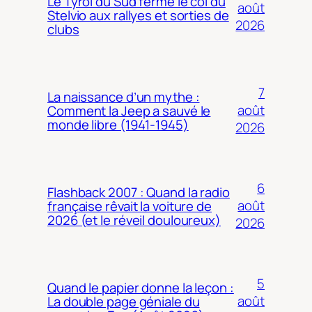
Le Tyrol du Sud ferme le col du
août
Stelvio aux rallyes et sorties de
2026
clubs
7
La naissance d’un mythe :
août
Comment la Jeep a sauvé le
monde libre (1941-1945)
2026
6
Flashback 2007 : Quand la radio
août
française rêvait la voiture de
2026 (et le réveil douloureux)
2026
5
Quand le papier donne la leçon :
août
La double page géniale du