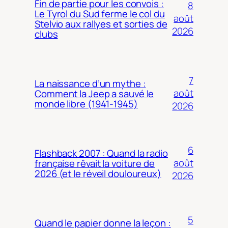
Fin de partie pour les convois :
8
Le Tyrol du Sud ferme le col du
août
Stelvio aux rallyes et sorties de
2026
clubs
7
La naissance d’un mythe :
août
Comment la Jeep a sauvé le
monde libre (1941-1945)
2026
6
Flashback 2007 : Quand la radio
août
française rêvait la voiture de
2026 (et le réveil douloureux)
2026
5
Quand le papier donne la leçon :