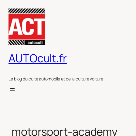
Aller
au
contenu
AUTOcult.fr
Le blog du culte automobile et de la culture voiture
motorsport-academy