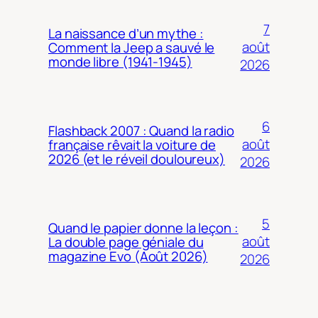
7
La naissance d’un mythe :
août
Comment la Jeep a sauvé le
monde libre (1941-1945)
2026
6
Flashback 2007 : Quand la radio
août
française rêvait la voiture de
2026 (et le réveil douloureux)
2026
5
Quand le papier donne la leçon :
août
La double page géniale du
magazine Evo (Août 2026)
2026