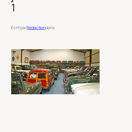
1
Écrit par
Rédaction
dans