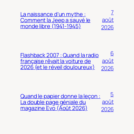
7
La naissance d’un mythe :
août
Comment la Jeep a sauvé le
monde libre (1941-1945)
2026
6
Flashback 2007 : Quand la radio
août
française rêvait la voiture de
2026 (et le réveil douloureux)
2026
5
Quand le papier donne la leçon :
août
La double page géniale du
magazine Evo (Août 2026)
2026