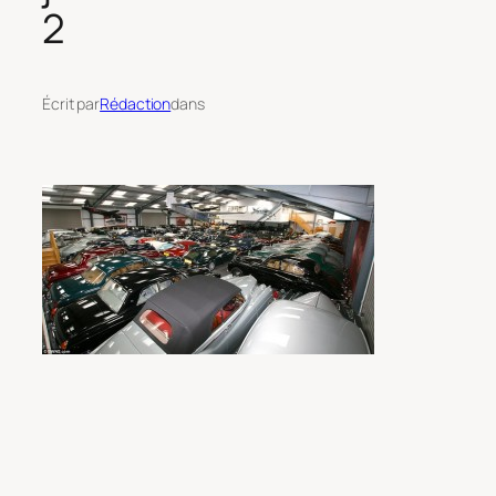
2
Écrit par
Rédaction
dans