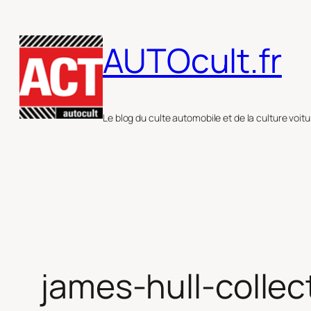
Aller
au
AUTOcult.fr
contenu
Le blog du culte automobile et de la culture voitu
james-hull-collec