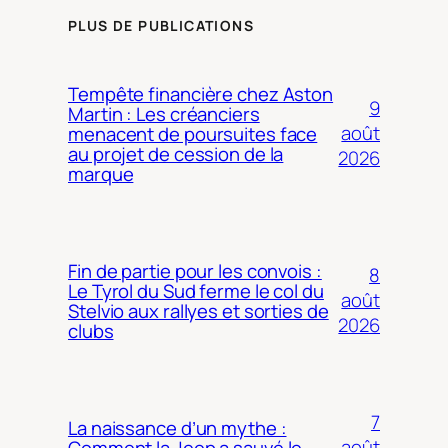
PLUS DE PUBLICATIONS
Tempête financière chez Aston
9
Martin : Les créanciers
août
menacent de poursuites face
au projet de cession de la
2026
marque
Fin de partie pour les convois :
8
Le Tyrol du Sud ferme le col du
août
Stelvio aux rallyes et sorties de
2026
clubs
7
La naissance d’un mythe :
août
Comment la Jeep a sauvé le