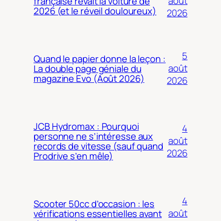
août
française rêvait la voiture de
2026 (et le réveil douloureux)
2026
5
Quand le papier donne la leçon :
août
La double page géniale du
magazine Evo (Août 2026)
2026
JCB Hydromax : Pourquoi
4
personne ne s’intéresse aux
août
records de vitesse (sauf quand
2026
Prodrive s’en mêle)
4
Scooter 50cc d’occasion : les
août
vérifications essentielles avant