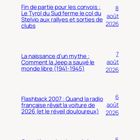
Fin de partie pour les convois :
8
Le Tyrol du Sud ferme le col du
août
Stelvio aux rallyes et sorties de
2026
clubs
7
La naissance d’un mythe :
août
Comment la Jeep a sauvé le
monde libre (1941-1945)
2026
6
Flashback 2007 : Quand la radio
août
française rêvait la voiture de
2026 (et le réveil douloureux)
2026
5