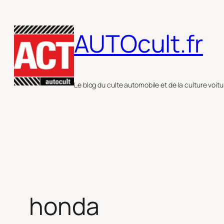
Aller
au
AUTOcult.fr
contenu
Le blog du culte automobile et de la culture voitu
honda