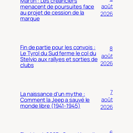
Martin : Les créanciers
août
menacent de poursuites face
au projet de cession de la
2026
marque
Fin de partie pour les convois :
8
Le Tyrol du Sud ferme le col du
août
Stelvio aux rallyes et sorties de
2026
clubs
7
La naissance d’un mythe :
août
Comment la Jeep a sauvé le
monde libre (1941-1945)
2026
6