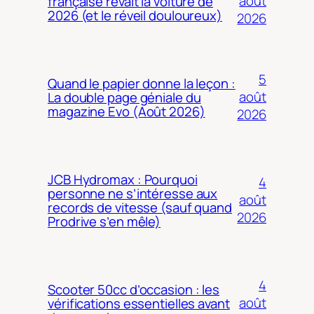
août
française rêvait la voiture de
2026 (et le réveil douloureux)
2026
5
Quand le papier donne la leçon :
août
La double page géniale du
magazine Evo (Août 2026)
2026
JCB Hydromax : Pourquoi
4
personne ne s’intéresse aux
août
records de vitesse (sauf quand
2026
Prodrive s’en mêle)
4
Scooter 50cc d’occasion : les
août
vérifications essentielles avant