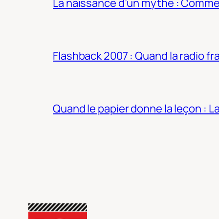
La naissance d’un mythe : Commen
Flashback 2007 : Quand la radio fra
Quand le papier donne la leçon : 