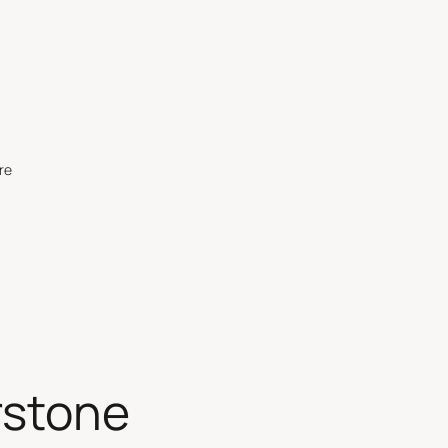
re
rstone