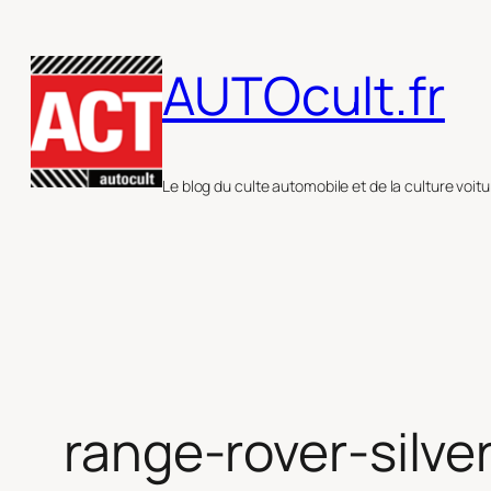
Aller
au
AUTOcult.fr
contenu
Le blog du culte automobile et de la culture voitu
range-rover-silve