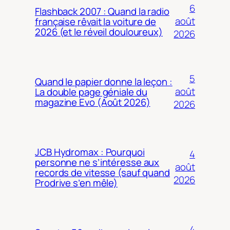
6
Flashback 2007 : Quand la radio
août
française rêvait la voiture de
2026 (et le réveil douloureux)
2026
5
Quand le papier donne la leçon :
août
La double page géniale du
magazine Evo (Août 2026)
2026
JCB Hydromax : Pourquoi
4
personne ne s’intéresse aux
août
records de vitesse (sauf quand
2026
Prodrive s’en mêle)
4