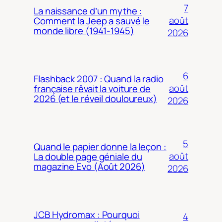
7
La naissance d’un mythe :
août
Comment la Jeep a sauvé le
monde libre (1941-1945)
2026
6
Flashback 2007 : Quand la radio
août
française rêvait la voiture de
2026 (et le réveil douloureux)
2026
5
Quand le papier donne la leçon :
août
La double page géniale du
magazine Evo (Août 2026)
2026
JCB Hydromax : Pourquoi
4