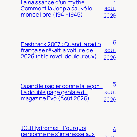
7
La naissance d’un mythe :
août
Comment la Jeep a sauvé le
monde libre (1941-1945)
2026
6
Flashback 2007 : Quand la radio
août
française rêvait la voiture de
2026 (et le réveil douloureux)
2026
5
Quand le papier donne la leçon :
août
La double page géniale du
magazine Evo (Août 2026)
2026
JCB Hydromax : Pourquoi
4
personne ne s’intéresse aux
août