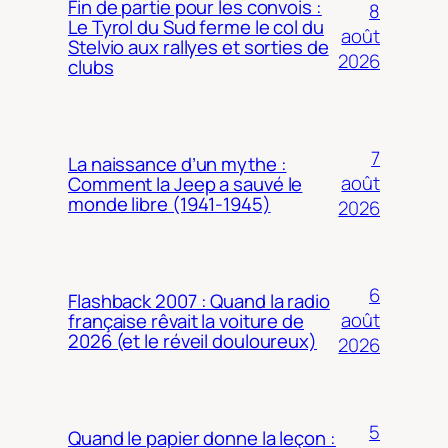
Fin de partie pour les convois :
8
Le Tyrol du Sud ferme le col du
août
Stelvio aux rallyes et sorties de
2026
clubs
7
La naissance d’un mythe :
août
Comment la Jeep a sauvé le
monde libre (1941-1945)
2026
6
Flashback 2007 : Quand la radio
août
française rêvait la voiture de
2026 (et le réveil douloureux)
2026
5
Quand le papier donne la leçon :