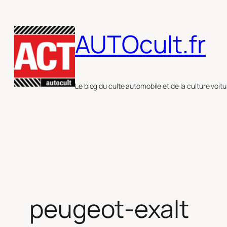
Aller
au
AUTOcult.fr
contenu
Le blog du culte automobile et de la culture voitu
peugeot-exalt