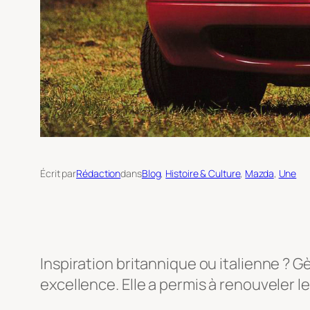
Écrit par
Rédaction
dans
Blog
, 
Histoire & Culture
, 
Mazda
, 
Une
Inspiration britannique ou italienne ? G
excellence. Elle a permis à renouveler le