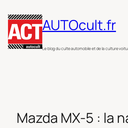
Aller
au
AUTOcult.fr
contenu
Le blog du culte automobile et de la culture voitu
Mazda MX-5 : la 