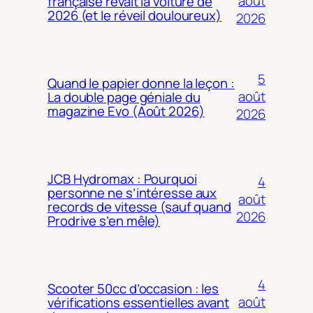
août
française rêvait la voiture de
2026 (et le réveil douloureux)
2026
5
Quand le papier donne la leçon :
août
La double page géniale du
magazine Evo (Août 2026)
2026
JCB Hydromax : Pourquoi
4
personne ne s’intéresse aux
août
records de vitesse (sauf quand
2026
Prodrive s’en mêle)
4
Scooter 50cc d’occasion : les
août
vérifications essentielles avant