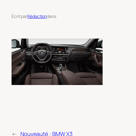
Écrit par
Rédaction
dans
←
Nouveauté : BMW X3