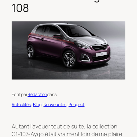
108
Écrit par
Rédaction
dans
Actualités
, 
Blog
, 
Nouveautés
, 
Peugeot
Autant l’avouer tout de suite, la collection
C1-107-Aygo était vraiment loin de me plaire.