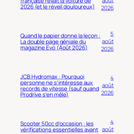
août
française rêvait la voiture de
2026 (et le réveil douloureux)
2026
5
Quand le papier donne la leçon :
août
La double page géniale du
magazine Evo (Août 2026)
2026
JCB Hydromax : Pourquoi
4
personne ne s’intéresse aux
août
records de vitesse (sauf quand
2026
Prodrive s’en mêle)
4
Scooter 50cc d’occasion : les
août
vérifications essentielles avant