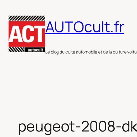
Aller
au
AUTOcult.fr
contenu
Le blog du culte automobile et de la culture voitu
peugeot-2008-dk