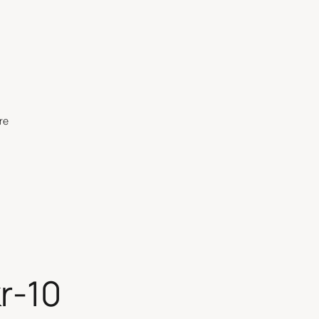
re
r-10