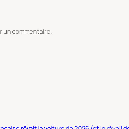
er un commentaire.
nçaise rêvait la voiture de 2026 (et le réveil 